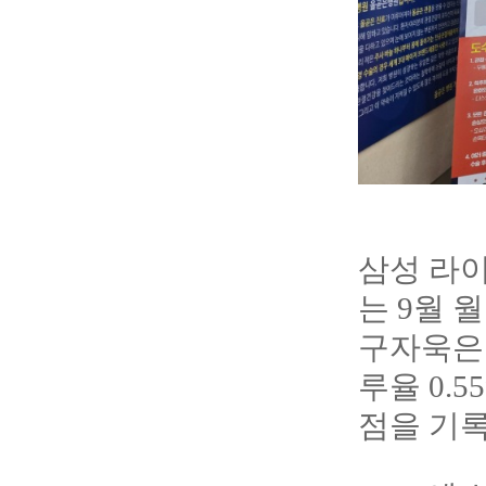
삼성 라
는 9월 
구자욱은 
루율 0.55
점을 기록