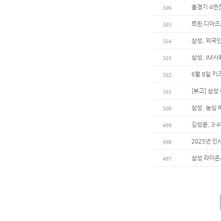
홈경기 4연
506
르윈 디아즈,
505
삼성, 외국
504
삼성, iM사
503
6월 8일 키
502
[부고] 삼
501
삼성, 농심
500
김성윤, 3-
499
2025년 인
498
삼성 라이온
497