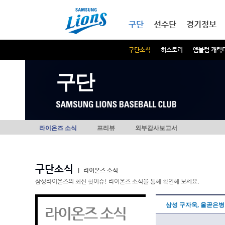
본문내용 바로가기
메인메뉴 바로가기
구단
선수단
경기정보
구단소식
히스토리
엠블럼 캐릭
구단
라이온즈 소식
프리뷰
외부감사보고서
구단소식
|
라이온즈 소식
삼성라이온즈의 최신 핫이슈! 라이온즈 소식을 통해 확인해 보세요.
삼성 구자욱, 올곧은병원
라이온즈 소식