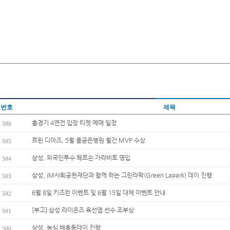
번호
제목
홈경기 4연전 입장 티켓 예매 일정
506
르윈 디아즈, 5월 올곧은병원 월간 MVP 수상
505
삼성, 외국인투수 헤르손 가라비토 영입
504
삼성, iM사회공헌재단과 함께 하는 그린라팍(Green Lapark) 데이 진행
503
6월 8일 키즈런 이벤트 및 6월 15일 대체 이벤트 안내
502
[부고] 삼성 라이온즈 육선엽 선수 조부상
501
삼성, 농심 배홍동데이 진행
500