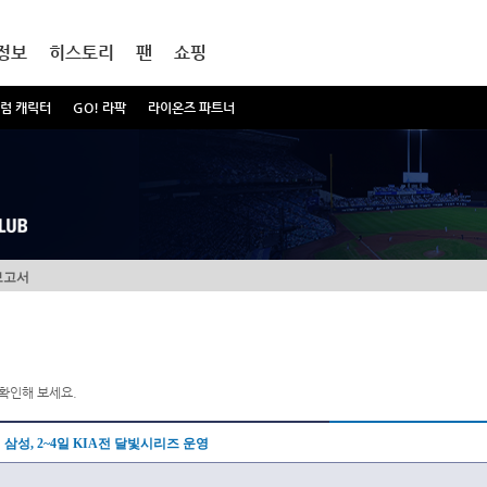
정보
히스토리
팬
쇼핑
럼 캐릭터
GO! 라팍
라이온즈 파트너
보고서
확인해 보세요.
삼성, 2~4일 KIA전 달빛시리즈 운영