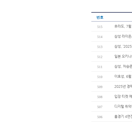
번호
후라도, 7월
515
삼성 라이온
514
삼성, ‘202
513
일본 오키나
512
삼성, 차승준
511
이호성, 6월
510
2025년 경
509
입장 티켓 
508
디지털 취약
507
홈경기 4연
506