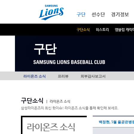
본문내용 바로가기
메인메뉴 바로가기
구단
선수단
경기정보
구단소식
히스토리
엠블럼 캐릭
구단
라이온즈 소식
프리뷰
외부감사보고서
구단소식
|
라이온즈 소식
삼성라이온즈의 최신 핫이슈! 라이온즈 소식을 통해 확인해 보세요.
백정현, 5월 올곧은병원
라이온즈 소식