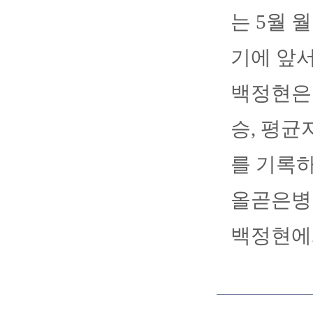
는 5월 
기에 앞서
백정현은 
승, 평균
를 기록하
올곧은병
백정현에