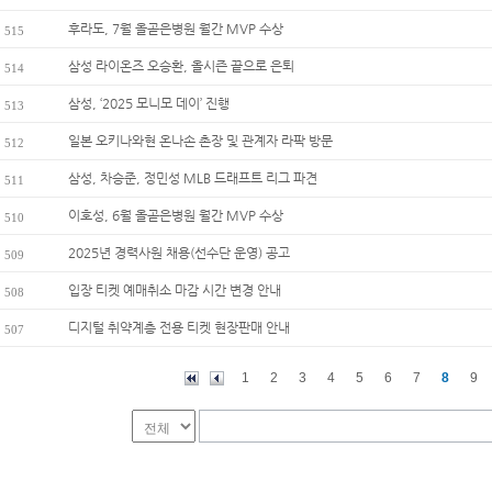
후라도, 7월 올곧은병원 월간 MVP 수상
515
삼성 라이온즈 오승환, 올시즌 끝으로 은퇴
514
삼성, ‘2025 모니모 데이’ 진행
513
일본 오키나와현 온나손 촌장 및 관계자 라팍 방문
512
삼성, 차승준, 정민성 MLB 드래프트 리그 파견
511
이호성, 6월 올곧은병원 월간 MVP 수상
510
2025년 경력사원 채용(선수단 운영) 공고
509
입장 티켓 예매취소 마감 시간 변경 안내
508
디지털 취약계층 전용 티켓 현장판매 안내
507
1
2
3
4
5
6
7
8
9