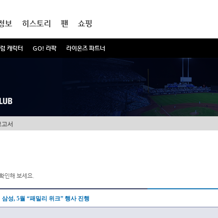
정보
히스토리
팬
쇼핑
럼 캐릭터
GO! 라팍
라이온즈 파트너
보고서
확인해 보세요.
삼성, 5월 “패밀리 위크” 행사 진행