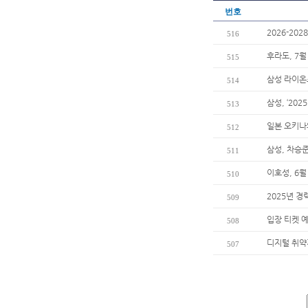
번호
2026-20
516
후라도, 7월
515
삼성 라이온
514
삼성, ‘202
513
일본 오키나
512
삼성, 차승준
511
이호성, 6월
510
2025년 경
509
입장 티켓 
508
디지털 취약
507