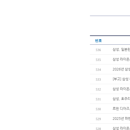
번호
삼성, 일본윈
536
삼성 라이온
535
2026년 
534
[부고] 삼
533
삼성 라이온즈
532
삼성, 호주리
531
르윈 디아즈
530
2025년 하
529
삼성 라이온
528