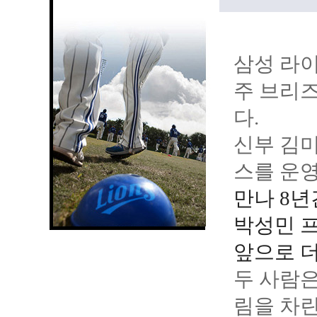
삼성 라이
주 브리
다.
신부 김미
스를 운영
만나 8년
박성민 프
앞으로 더
두 사람은
림을 차린