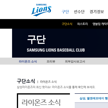
본문내용 바로가기
메인메뉴 바로가기
구단
선수단
경기정보
구단소식
히스토리
엠블럼 캐릭
구단
라이온즈 소식
프리뷰
외부감사보고서
구단소식
|
라이온즈 소식
삼성라이온즈의 최신 핫이슈! 라이온즈 소식을 통해 확인해 보세요.
삼성, 엘앤에프데이 행
라이온즈 소식