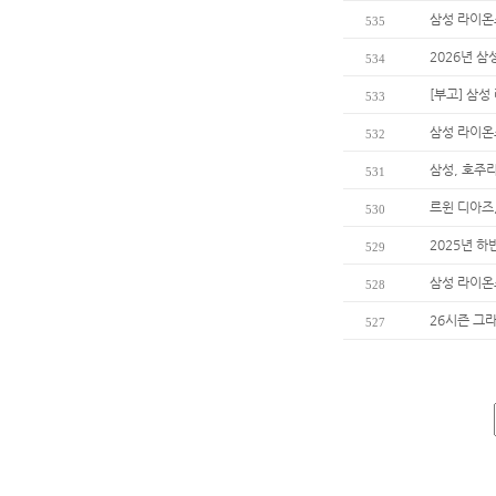
삼성 라이온
535
2026년 
534
[부고] 삼
533
삼성 라이온즈
532
삼성, 호주리
531
르윈 디아즈
530
2025년 하
529
삼성 라이온
528
26시즌 그
527