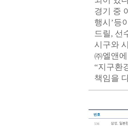
되어 있다
경기 중 
행시’등이
드릴, 선
시구와 시
㈜엘앤에
“지구환
책임을 다
번호
삼성, 일본윈
536