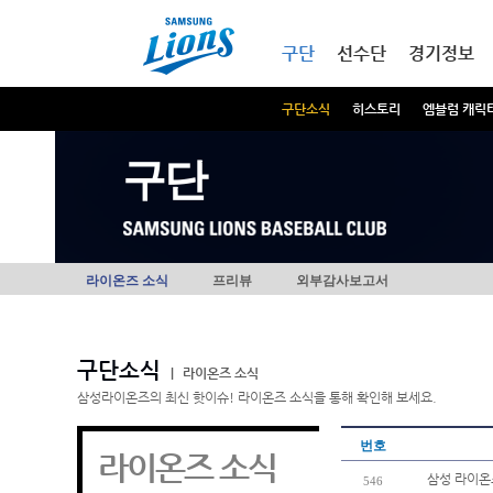
본문내용 바로가기
메인메뉴 바로가기
구단
선수단
경기정보
구단소식
히스토리
엠블럼 캐릭
구단
라이온즈 소식
프리뷰
외부감사보고서
구단소식
|
라이온즈 소식
삼성라이온즈의 최신 핫이슈! 라이온즈 소식을 통해 확인해 보세요.
번호
라이온즈 소식
삼성 라이온
546