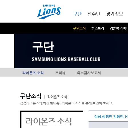
본문내용 바로가기
메인메뉴 바로가기
구단
선수단
경기정보
구단소식
히스토리
엠블럼 캐릭
구단
라이온즈 소식
프리뷰
외부감사보고서
구단소식
|
라이온즈 소식
삼성라이온즈의 최신 핫이슈! 라이온즈 소식을 통해 확인해 보세요.
삼성 심창민 김응민, N
라이온즈 소식