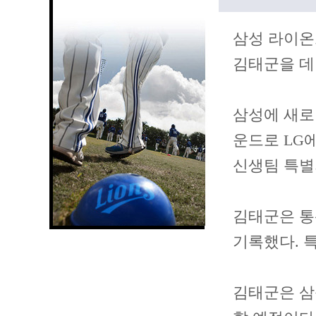
삼성 라이온즈
김태군을 데
삼성에 새로 
운드로 LG
신생팀 특별
김태군은 통산
기록했다. 
김태군은 삼