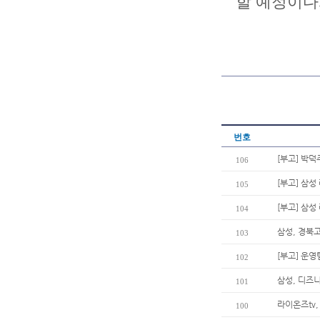
할 예정이다
번호
[부고] 박
106
[부고] 삼
105
[부고] 삼
104
삼성, 경북고
103
[부고] 운
102
삼성, 디즈
101
라이온즈tv,
100