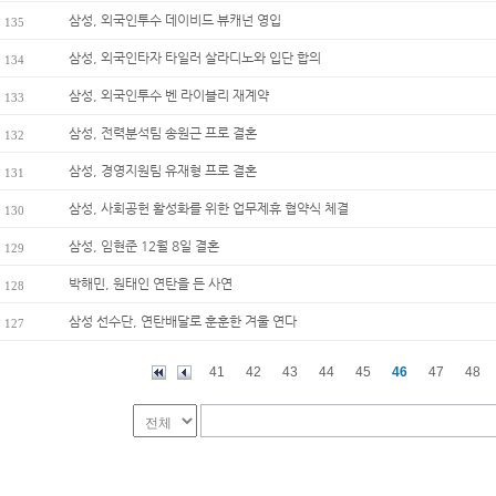
삼성, 외국인투수 데이비드 뷰캐넌 영입
135
삼성, 외국인타자 타일러 살라디노와 입단 합의
134
삼성, 외국인투수 벤 라이블리 재계약
133
삼성, 전력분석팀 송원근 프로 결혼
132
삼성, 경영지원팀 유재형 프로 결혼
131
삼성, 사회공헌 활성화를 위한 업무제휴 협약식 체결
130
삼성, 임현준 12월 8일 결혼
129
박해민, 원태인 연탄을 든 사연
128
삼성 선수단, 연탄배달로 훈훈한 겨울 연다
127
41
42
43
44
45
46
47
48