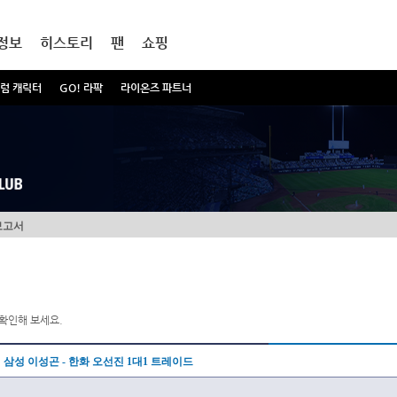
정보
히스토리
팬
쇼핑
럼 캐릭터
GO! 라팍
라이온즈 파트너
보고서
확인해 보세요.
삼성 이성곤 - 한화 오선진 1대1 트레이드