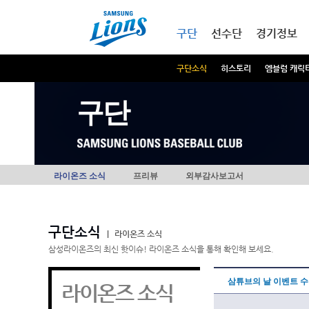
본문내용 바로가기
메인메뉴 바로가기
구단
선수단
경기정보
구단소식
히스토리
엠블럼 캐릭
구단
라이온즈 소식
프리뷰
외부감사보고서
구단소식
|
라이온즈 소식
삼성라이온즈의 최신 핫이슈! 라이온즈 소식을 통해 확인해 보세요.
삼튜브의 날 이벤트 수
라이온즈 소식