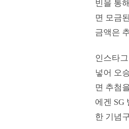
빈을 통해
면 모금된
금액은 추
인스타그램
넣어 오
면 추첨을
에겐 SG
한 기념구