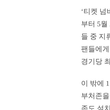
‘티켓 넘
부터 5월
들 중 지
팬들에게
경기당 최
이 밖에 
부처존을 
존도 설치