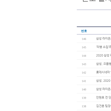
번호
삼성 라이온즈
146
‘의병 소집
145
2020 삼
144
삼성, 으뜸
143
롯데시네마 
142
삼성, 202
141
삼성 라이온
140
안현호 전 
139
김건훈 팀장
138