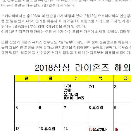
1군 선수단은 31일 오전 8시 진에어 LJ241편, 8시10분 아시아나 OZ170편으로
다. 공식 훈련은 다음 날인 2월1일부터 시작된다.
오키나와에서는 총 10차례의 연습경기가 예정돼 있다. 2월15일 요코하마와의 연습경기를
햄 등 일본 팀과 4차례 경기를 치른다. 이어 26일 LG 트윈스를 시작으로 국내 팀과 총
뒤에는 3월9일(금) 부산 김해국제공항을 통해 입국한다.
이번 1군 전지훈련 명단에는 주요 선수가 다수 포함된 가운데 최채흥, 양창섭, 김태우 
또한 삼성 라이온즈 퓨처스 선수단도 2월3일부터 대만 타이중에 전훈캠프를 차린다. 
들의 효율적인 훈련을 위해 퓨처스 전지훈련을 진행해왔다. 올해로 7년째다. 퓨처스 선수
규민 백정현 최충연 등 선수들은 컨디션 점검을 위해 대만 캠프부터 합류할 예정이다.