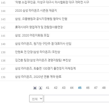
‘의병 소집’주인공, 이성구 대구시 의사협회장 대구 개막전 시구
145
2020 삼성 라이온즈 시즌권 재공지
144
삼성, 으뜸병원과 공식지정병원 협약식 진행
143
롯데시네마 영업재개 및 관람권사용연장
142
삼성, 2020 어린이회원 모집
141
삼성 라이온즈, 원기찬 구단주 겸 대표이사 선임
140
안현호 전 단장(삼성 라이온즈) 모친상
139
김건훈 팀장(삼성 라이온즈 경영지원팀) 부친상
138
삼성 라이온즈, 최충연 100경기 출전정지 자체징계
137
삼성 라이온즈, 2020년 연봉 계약 완료
136
41
42
43
44
45
46
47
48