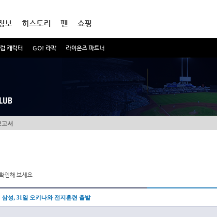
정보
히스토리
팬
쇼핑
럼 캐릭터
GO! 라팍
라이온즈 파트너
보고서
확인해 보세요.
삼성, 31일 오키나와 전지훈련 출발