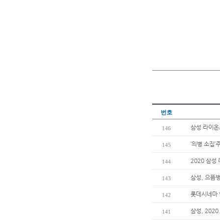
번호
삼성 라이온즈
146
‘의병 소집
145
2020 삼
144
삼성, 으뜸
143
롯데시네마 
142
삼성, 202
141