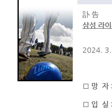
訃 告
삼성 라이
2024. 3
□ 망 자 
□ 입 실 