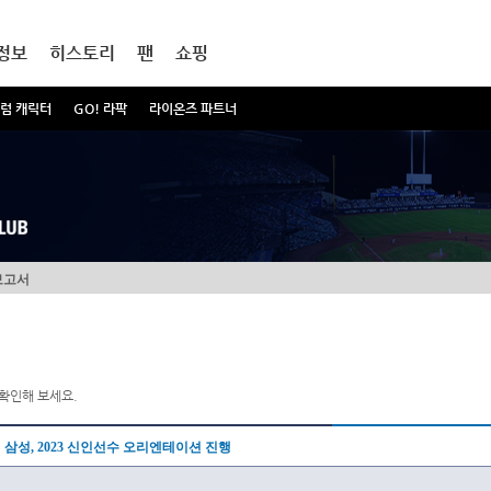
정보
히스토리
팬
쇼핑
럼 캐릭터
GO! 라팍
라이온즈 파트너
보고서
확인해 보세요.
삼성, 2023 신인선수 오리엔테이션 진행