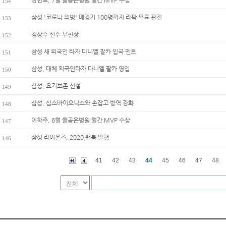
강민호, 7월 올곧은병원 월간 MVP 수상
154
삼성 '코로나 의병' 매경기 100명까지 라팍 무료 관전
153
김상수 선수 부친상
152
삼성 새 외국인 타자 다니엘 팔카 입국 멘트
151
삼성, 대체 외국인타자 다니엘 팔카 영입
150
삼성, 요기보존 신설
149
삼성, 심스바이오닉스와 손잡고 방역 강화
148
이학주, 6월 올곧은병원 월간 MVP 수상
147
삼성 라이온즈, 2020 팬북 발행
146
41
42
43
44
45
46
47
48