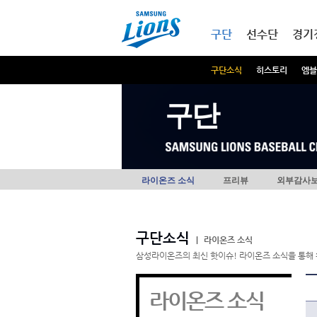
본문내용 바로가기
메인메뉴 바로가기
구단
선수단
경기
구단소식
히스토리
엠블
구단
라이온즈 소식
프리뷰
외부감사
구단소식
|
라이온즈 소식
삼성라이온즈의 최신 핫이슈! 라이온즈 소식을 통해 
라이온즈 소식