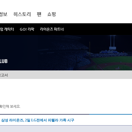
정보
히스토리
팬
쇼핑
럼 캐릭터
GO! 라팍
라이온즈 파트너
보고서
확인해 보세요.
삼성 라이온즈, 2일 LG전에서 피렐라 가족 시구