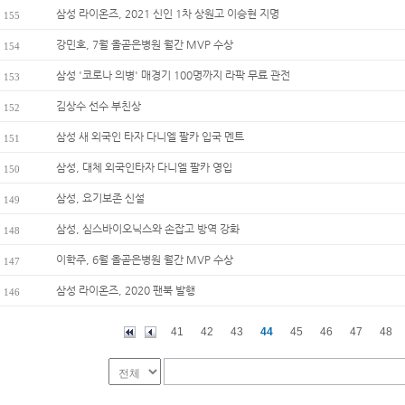
삼성 라이온즈, 2021 신인 1차 상원고 이승현 지명
155
강민호, 7월 올곧은병원 월간 MVP 수상
154
삼성 '코로나 의병' 매경기 100명까지 라팍 무료 관전
153
김상수 선수 부친상
152
삼성 새 외국인 타자 다니엘 팔카 입국 멘트
151
삼성, 대체 외국인타자 다니엘 팔카 영입
150
삼성, 요기보존 신설
149
삼성, 심스바이오닉스와 손잡고 방역 강화
148
이학주, 6월 올곧은병원 월간 MVP 수상
147
삼성 라이온즈, 2020 팬북 발행
146
41
42
43
44
45
46
47
48