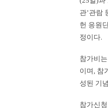
(25일)
관’관람 
헌 응원단
정이다.
참가비는 
이며, 참
성된 기
참가신청은