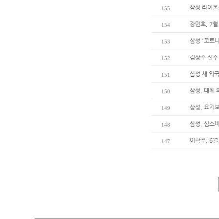
삼성 라이온즈
155
강민호, 7월
154
삼성 '코로나
153
김상수 선수
152
삼성 새 외
151
삼성, 대체
150
삼성, 요기
149
삼성, 심스
148
이학주, 6월
147