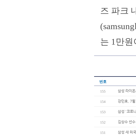
즈 파크
(samsu
는 1만원
번호
삼성 라이온즈
155
강민호, 7월
154
삼성 '코로나
153
김상수 선수
152
삼성 새 외
151