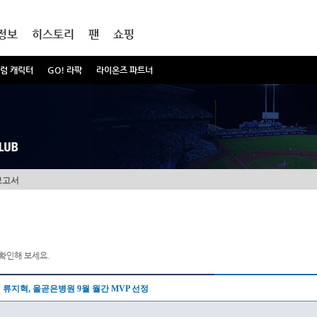
정보
히스토리
팬
쇼핑
럼 캐릭터
GO! 라팍
라이온즈 파트너
보고서
확인해 보세요.
류지혁, 올곧은병원 9월 월간 MVP 선정