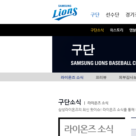
본문내용 바로가기
메인메뉴 바로가기
구단
선수단
경기
구단소식
히스토리
엠블
구단
라이온즈 소식
프리뷰
외부감사
구단소식
|
라이온즈 소식
삼성라이온즈의 최신 핫이슈! 라이온즈 소식을 통해 
라이온즈 소식