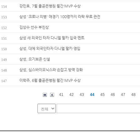
강민호, 7월 올곧은병원 월간 MVP 수상
154
삼성 '코로나 의병' 매경기 100명까지 라팍 무료 관전
153
김상수 선수 부친상
152
삼성 새 외국인 타자 다니엘 팔카 입국 멘트
151
삼성, 대체 외국인타자 다니엘 팔카 영입
150
삼성, 요기보존 신설
149
삼성, 심스바이오닉스와 손잡고 방역 강화
148
이학주, 6월 올곧은병원 월간 MVP 수상
147
41
42
43
44
45
46
47
48