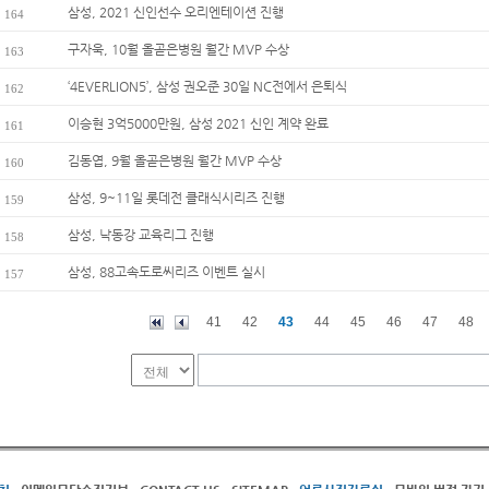
삼성, 2021 신인선수 오리엔테이션 진행
164
구자욱, 10월 올곧은병원 월간 MVP 수상
163
‘4EVERLION5’, 삼성 권오준 30일 NC전에서 은퇴식
162
이승현 3억5000만원, 삼성 2021 신인 계약 완료
161
김동엽, 9월 올곧은병원 월간 MVP 수상
160
삼성, 9~11일 롯데전 클래식시리즈 진행
159
삼성, 낙동강 교육리그 진행
158
삼성, 88고속도로씨리즈 이벤트 실시
157
41
42
43
44
45
46
47
48