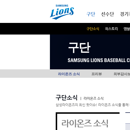
본문내용 바로가기
메인메뉴 바로가기
구단
선수단
경기
구단소식
히스토리
엠블
구단
라이온즈 소식
프리뷰
외부감사
구단소식
|
라이온즈 소식
삼성라이온즈의 최신 핫이슈! 라이온즈 소식을 통해 
라이온즈 소식