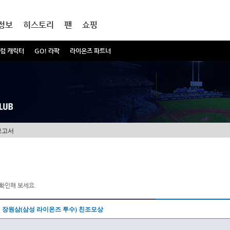
정보
히스토리
팬
쇼핑
럼 캐릭터
GO! 라팍
라이온즈 파트너
보고서
확인해 보세요.
장원삼(삼성 라이온즈 투수) 친조모상