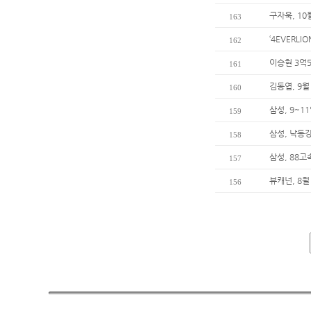
구자욱, 10
163
‘4EVERL
162
이승현 3억5
161
김동엽, 9월
160
삼성, 9~
159
삼성, 낙동
158
삼성, 88
157
뷰캐넌, 8월
156