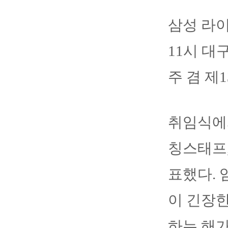
삼성 라
11시 대
주 겸 제
취임식에
칭스태프,
표했다. 
이 긴장한
하는 해가