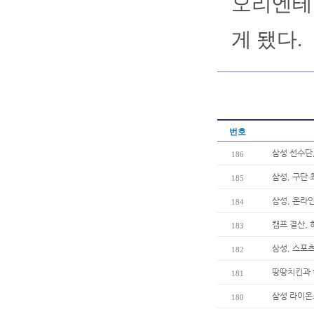
오리엔테
게 됐다.
번호
삼성 선수단
186
삼성, 구단 
185
삼성, 온라인
184
캠프 결산, 
183
삼성, 스포츠
182
땅땅치킨과 
181
삼성 라이온
180