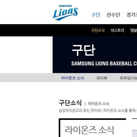
본문내용 바로가기
메인메뉴 바로가기
구단
선수단
경기
구단소식
히스토리
엠블
구단
라이온즈 소식
프리뷰
외부감사
구단소식
|
라이온즈 소식
삼성라이온즈의 최신 핫이슈! 라이온즈 소식을 통해 
라이온즈 소식