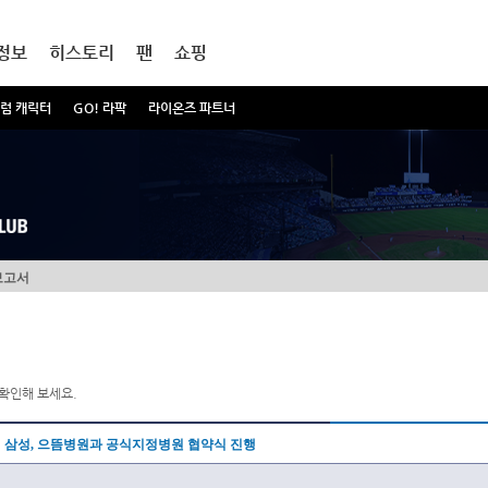
정보
히스토리
팬
쇼핑
럼 캐릭터
GO! 라팍
라이온즈 파트너
보고서
확인해 보세요.
삼성, 으뜸병원과 공식지정병원 협약식 진행