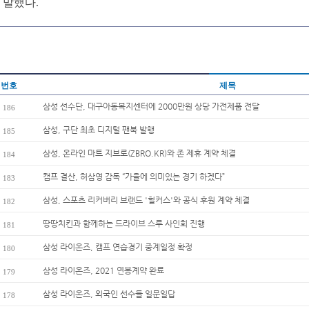
말했다.
번호
제목
삼성 선수단, 대구아동복지센터에 2000만원 상당 가전제품 전달
186
삼성, 구단 최초 디지털 팬북 발행
185
삼성, 온라인 마트 지브로(ZBRO.KR)와 존 제휴 계약 체결
184
캠프 결산, 허삼영 감독 “가을에 의미있는 경기 하겠다”
183
삼성, 스포츠 리커버리 브랜드 '헐커스'와 공식 후원 계약 체결
182
땅땅치킨과 함께하는 드라이브 스루 사인회 진행
181
삼성 라이온즈, 캠프 연습경기 중계일정 확정
180
삼성 라이온즈, 2021 연봉계약 완료
179
삼성 라이온즈, 외국인 선수들 일문일답
178