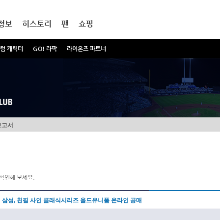
정보
히스토리
팬
쇼핑
럼 캐릭터
GO! 라팍
라이온즈 파트너
보고서
확인해 보세요.
삼성, 친필 사인 클래식시리즈 올드유니폼 온라인 공매