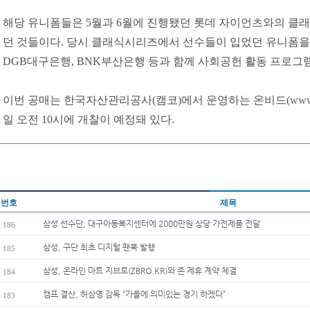
해당 유니폼들은 5월과 6월에 진행됐던 롯데 자이언츠와의 클
던 것들이다. 당시 클래식시리즈에서 선수들이 입었던 유니폼을
DGB대구은행, BNK부산은행 등과 함께 사회공헌 활동 프로그
이번 공매는 한국자산관리공사(캠코)에서 운영하는 온비드(
www
일 오전 10시에 개찰이 예정돼 있다.
번호
제목
삼성 선수단, 대구아동복지센터에 2000만원 상당 가전제품 전달
186
삼성, 구단 최초 디지털 팬북 발행
185
삼성, 온라인 마트 지브로(ZBRO.KR)와 존 제휴 계약 체결
184
캠프 결산, 허삼영 감독 “가을에 의미있는 경기 하겠다”
183