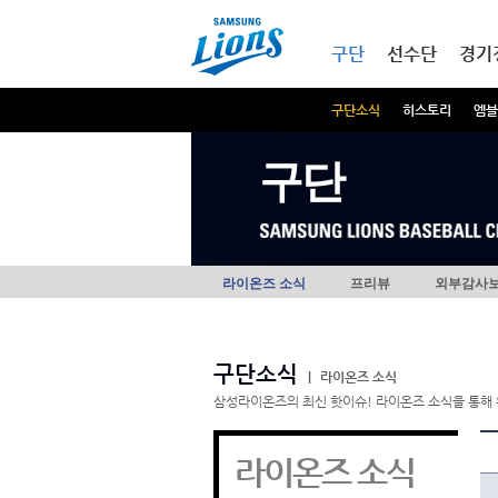
본문내용 바로가기
메인메뉴 바로가기
구단
선수단
경기
구단소식
히스토리
엠블
구단
라이온즈 소식
프리뷰
외부감사
구단소식
|
라이온즈 소식
삼성라이온즈의 최신 핫이슈! 라이온즈 소식을 통해 
라이온즈 소식