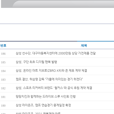
번호
제목
삼성 선수단, 대구아동복지센터에 2000만원 상당 가전제품 전달
186
삼성, 구단 최초 디지털 팬북 발행
185
삼성, 온라인 마트 지브로(ZBRO.KR)와 존 제휴 계약 체결
184
캠프 결산, 허삼영 감독 “가을에 의미있는 경기 하겠다”
183
삼성, 스포츠 리커버리 브랜드 '헐커스'와 공식 후원 계약 체결
182
땅땅치킨과 함께하는 드라이브 스루 사인회 진행
181
삼성 라이온즈, 캠프 연습경기 중계일정 확정
180
삼성 라이온즈, 2021 연봉계약 완료