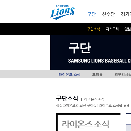
본문내용 바로가기
메인메뉴 바로가기
구단
선수단
경기
구단소식
히스토리
엠블
구단
라이온즈 소식
프리뷰
외부감사
구단소식
|
라이온즈 소식
삼성라이온즈의 최신 핫이슈! 라이온즈 소식을 통해 
라이온즈 소식