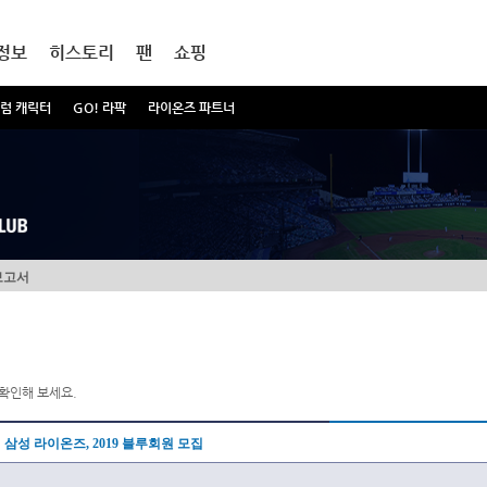
정보
히스토리
팬
쇼핑
럼 캐릭터
GO! 라팍
라이온즈 파트너
보고서
확인해 보세요.
삼성 라이온즈, 2019 블루회원 모집