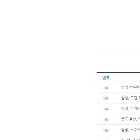
번호
삼성 선수단
186
삼성, 구단 
185
삼성, 온라인
184
캠프 결산, 
183
삼성, 스포츠
182