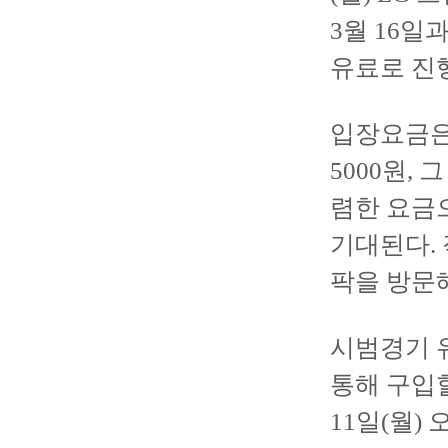
3월 16일
유료로 진행
입장요금은 
5000원, 
렴한 요금
기대된다. 
팍을 방문해
시범경기 유
통해 구입할
11일(월)