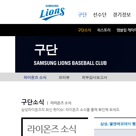
본문내용 바로가기
메인메뉴 바로가기
구단
선수단
경기정보
구단소식
히스토리
엠블럼 캐릭
구단
라이온즈 소식
프리뷰
외부감사보고서
구단소식
|
라이온즈 소식
삼성라이온즈의 최신 핫이슈! 라이온즈 소식을 통해 확인해 보세요.
삼성, 엘앤에프데이 행
라이온즈 소식