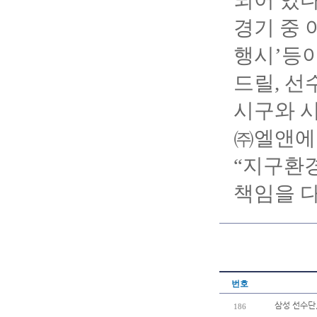
되어 있다
경기 중 
행시’등이
드릴, 선
시구와 시
㈜엘앤에
“지구환
책임을 다
번호
삼성 선수단
186