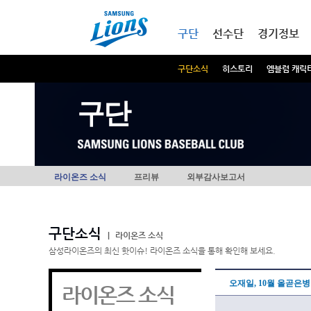
본문내용 바로가기
메인메뉴 바로가기
구단
선수단
경기정보
구단소식
히스토리
엠블럼 캐릭
구단
라이온즈 소식
프리뷰
외부감사보고서
구단소식
|
라이온즈 소식
삼성라이온즈의 최신 핫이슈! 라이온즈 소식을 통해 확인해 보세요.
오재일, 10월 올곧은병
라이온즈 소식