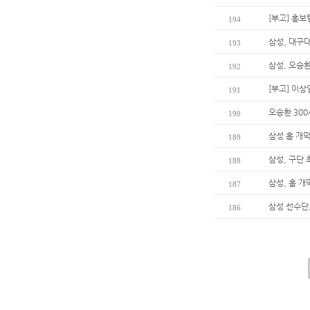
[부고] 홍
194
삼성, 대구
193
삼성, 오승환
192
[부고] 이
191
오승환 30
190
삼성 홈 개막
189
삼성, 구단
188
삼성, 홈 개
187
삼성 선수단
186