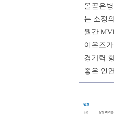
올곧은병
는 소정의
월간 MV
이온즈가 
경기력 
좋은 인
번호
삼성 라이온
195