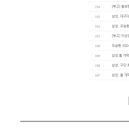
[부고] 홍
194
삼성, 대구
193
삼성, 오승환
192
[부고] 이
191
오승환 30
190
삼성 홈 개막
189
삼성, 구단
188
삼성, 홈 개
187