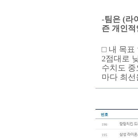
-팀은 (라
즌 개인적
□ 내 목표
2점대로 
수치도 중
마다 최선
번호
땅땅치킨 드
196
삼성 라이온
195