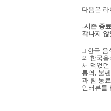
다음은 라
-시즌 종
각나지 않
□ 한국 
의 한국음
서 먹었던
통역, 불
과 팀 동
인터뷰를 