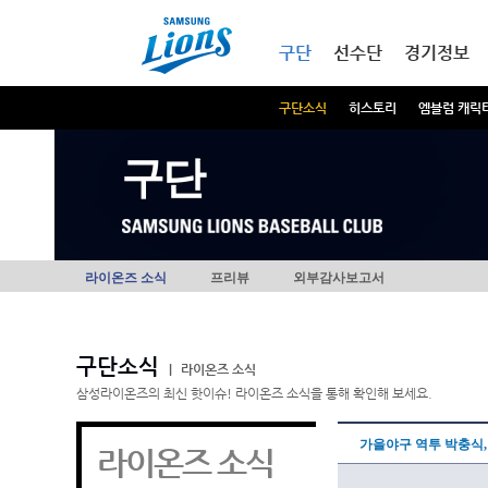
본문내용 바로가기
메인메뉴 바로가기
구단
선수단
경기정보
구단소식
히스토리
엠블럼 캐릭
구단
라이온즈 소식
프리뷰
외부감사보고서
구단소식
|
라이온즈 소식
삼성라이온즈의 최신 핫이슈! 라이온즈 소식을 통해 확인해 보세요.
가을야구 역투 박충식,
라이온즈 소식