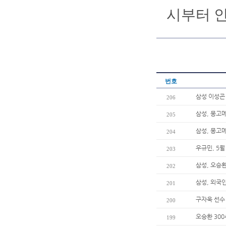
시부터 
번호
삼성 이성곤 
206
삼성, 몽고
205
삼성, 몽고메
204
우규민, 5
203
삼성, 오승환
202
삼성, 외국
201
구자욱 선수
200
오승환 30
199