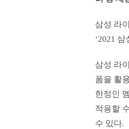
삼성 라
‘2021
삼성 라
폼을 활용
한정인 
적용할 수
수 있다.