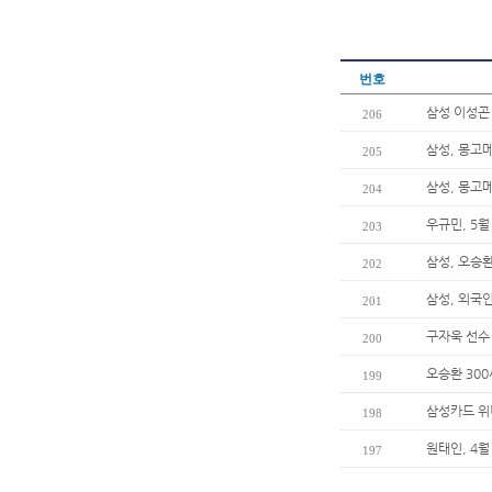
번호
삼성 이성곤 
206
삼성, 몽고
205
삼성, 몽고메
204
우규민, 5
203
삼성, 오승환
202
삼성, 외국
201
구자욱 선수
200
오승환 30
199
삼성카드 위
198
원태인, 4월
197