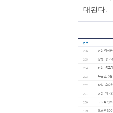
대된다.
번호
삼성 이성곤 
206
삼성, 몽고
205
삼성, 몽고메
204
우규민, 5
203
삼성, 오승환
202
삼성, 외국
201
구자욱 선수
200
오승환 30
199