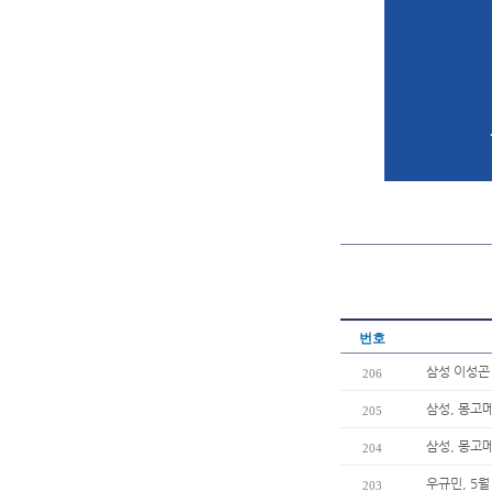
번호
삼성 이성곤 
206
삼성, 몽고
205
삼성, 몽고메
204
우규민, 5
203