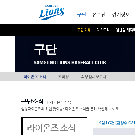
본문내용 바로가기
메인메뉴 바로가기
구단
선수단
경기정보
구단소식
히스토리
엠블럼 캐릭
구단
라이온즈 소식
프리뷰
외부감사보고서
구단소식
|
라이온즈 소식
삼성라이온즈의 최신 핫이슈! 라이온즈 소식을 통해 확인해 보세요.
9일 LG전 [김상수 CAP
라이온즈 소식