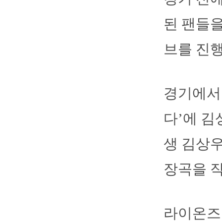
된 팬들
브를 진행
경기에서
다’에 김
생 김상우
장곡을 
라이온즈