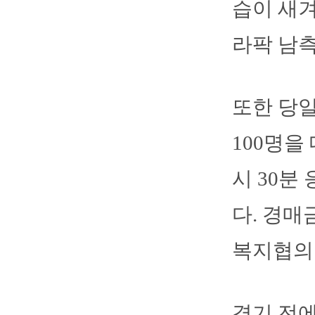
습이 새겨
라팍 남측
또한 당일
100명을
시 30분
다. 경매
복지협의
경기 전에