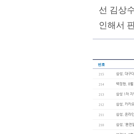
선 김상수
인해서 
번호
삼성, 대구
215
백정현, 8월
214
삼성 1차 지
213
삼성, 카카오
212
삼성, 온라인
211
삼성, ‘혼
210