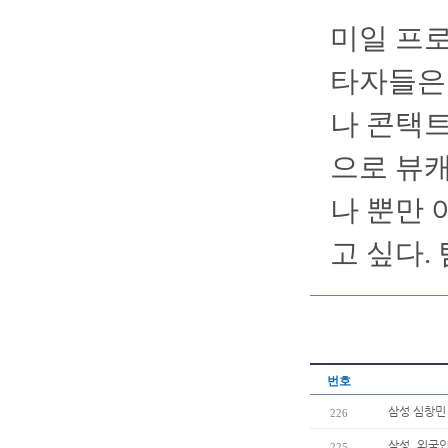
미일 프
타자들은
나 콘택트
으로 뷰캐
나 뿐만 
고 싶다.
번호
삼성 심창민 
226
삼성, 외국
225