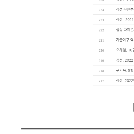
삼성 우완투수
224
삼성, ‘20
223
삼성 라이온
222
가을야구 역
221
오재일, 10
220
삼성, 20
219
구자욱, 9월
218
삼성, 202
217