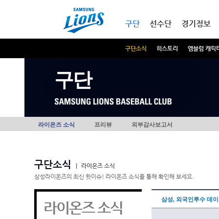
본문내용 바로가기
메인메뉴 바로가기
구단
선수단
경기정보
구단소식
히스토리
엠블럼 캐릭
구단
라이온즈 소식
프리뷰
외부감사보고서
구단소식
|
라이온즈 소식
삼성라이온즈의 최신 핫이슈! 라이온즈 소식을 통해 확인해 보세요.
삼성, 외국인투수 데
라이온즈 소식