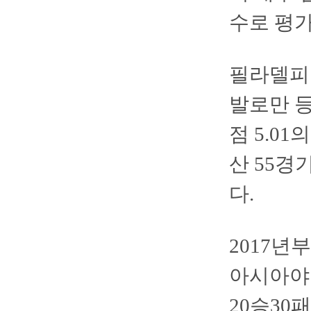
수로 평가
필라델피아
발로만 등
점 5.0
산 55경
다.
2017년
아시아야구
20승30