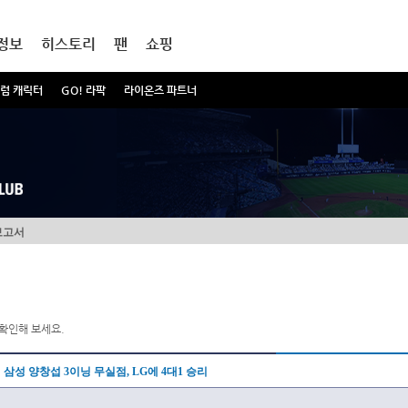
정보
히스토리
팬
쇼핑
럼 캐릭터
GO! 라팍
라이온즈 파트너
보고서
확인해 보세요.
삼성 양창섭 3이닝 무실점, LG에 4대1 승리