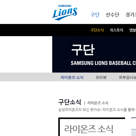
본문내용 바로가기
메인메뉴 바로가기
구단
선수단
경기
구단소식
히스토리
엠블
구단
라이온즈 소식
프리뷰
외부감사
구단소식
|
라이온즈 소식
삼성라이온즈의 최신 핫이슈! 라이온즈 소식을 통해 
라이온즈 소식