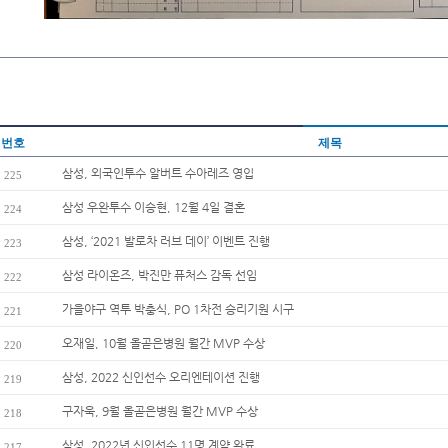
번호
제목
삼성, 외국인투수 알버트 수아레즈 영입
225
삼성 우완투수 이승현, 12월 4일 결혼
224
삼성, ‘2021 발로차 러브 데이’ 이벤트 진행
223
삼성 라이온즈, 박진만 퓨처스 감독 선임
222
가을야구 역투 박충식, PO 1차전 승리기원 시구
221
오재일, 10월 올곧은병원 월간 MVP 수상
220
삼성, 2022 신인선수 오리엔테이션 진행
219
구자욱, 9월 올곧은병원 월간 MVP 수상
218
삼성, 2022년 신인선수 11명 계약 완료
217