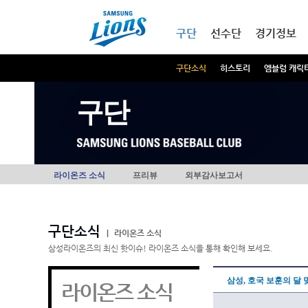
본문내용 바로가기
메인메뉴 바로가기
구단
선수단
경기정보
구단소식
히스토리
엠블럼 캐릭
구단
라이온즈 소식
프리뷰
외부감사보고서
구단소식
|
라이온즈 소식
삼성라이온즈의 최신 핫이슈! 라이온즈 소식을 통해 확인해 보세요.
삼성, 호국 보훈의 달 
라이온즈 소식