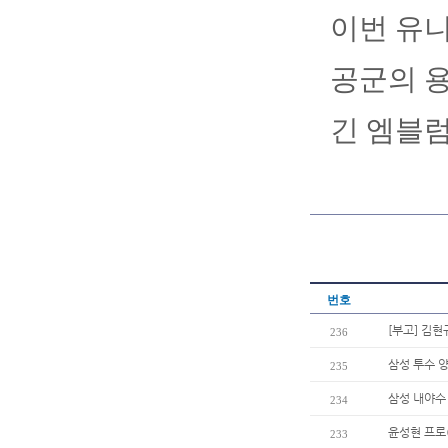
이번 유니
공군의 용
긴 엠블럼
번호
[부고] 김
236
삼성 투수 양
235
삼성 내야수 
234
윤성현 프로
233