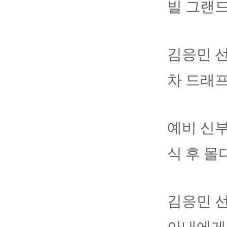
빌 그랜
김응민 선
차 드래프
예비 신부
식 후 몰
김응민 선