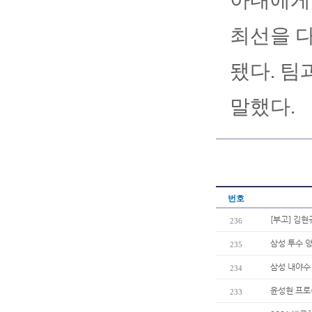
아내에게 
최선을 다
됐다. 팀
말했다.
번호
[부고] 김
236
삼성 투수 양
235
삼성 내야수 
234
윤성현 프로
233