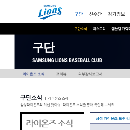
본문내용 바로가기
메인메뉴 바로가기
구단
선수단
경기정보
구단소식
히스토리
엠블럼 캐릭
구단
라이온즈 소식
프리뷰
외부감사보고서
구단소식
|
라이온즈 소식
삼성라이온즈의 최신 핫이슈! 라이온즈 소식을 통해 확인해 보세요.
삼성 라이온즈 포수 김응
라이온즈 소식