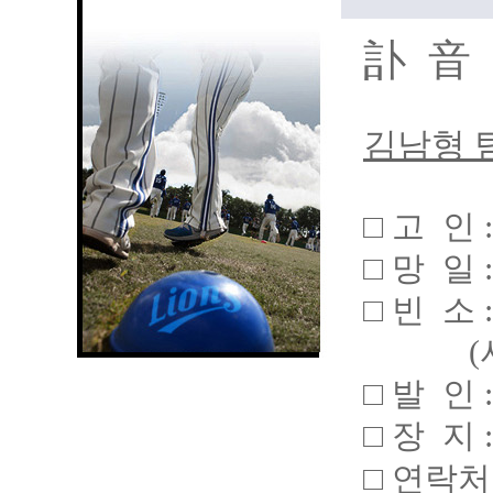
訃 音
김남형 
□ 고 인 
□ 망 일 : 
□ 빈 소
(
□ 발 인 :
□ 장 지
□ 연락처 : 