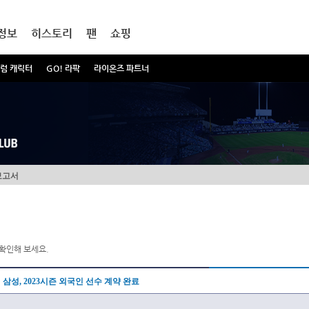
정보
히스토리
팬
쇼핑
럼 캐릭터
GO! 라팍
라이온즈 파트너
보고서
확인해 보세요.
삼성, 2023시즌 외국인 선수 계약 완료