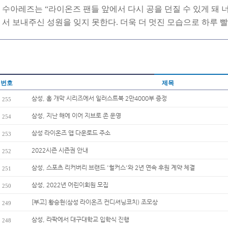
수아레즈는 “라이온즈 팬들 앞에서 다시 공을 던질 수 있게 돼 
서 보내주신 성원을 잊지 못한다. 더욱 더 멋진 모습으로 하루 
번호
제목
삼성, 홈 개막 시리즈에서 일러스트북 2만4000부 증정
255
삼성, 지난 해에 이어 지브로 존 운영
254
삼성 라이온즈 앱 다운로드 주소
253
2022시즌 시즌권 안내
252
삼성, 스포츠 리커버리 브랜드 '헐커스'와 2년 연속 후원 계약 체결
251
삼성, 2022년 어린이회원 모집
250
[부고] 황승현(삼성 라이온즈 컨디셔닝코치) 조모상
249
삼성, 라팍에서 대구대학교 입학식 진행
248