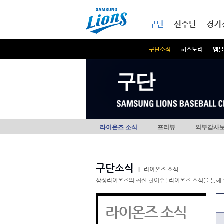
본문내용 바로가기
메인메뉴 바로가기
구단
선수단
경기
구단소식
히스토리
엠블
구단
라이온즈 소식
프리뷰
외부감사
구단소식
|
라이온즈 소식
삼성라이온즈의 최신 핫이슈! 라이온즈 소식을 통해 
라이온즈 소식