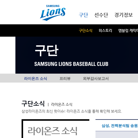
본문내용 바로가기
메인메뉴 바로가기
구단
선수단
경기정보
구단소식
히스토리
엠블럼 캐릭
구단
라이온즈 소식
프리뷰
외부감사보고서
구단소식
|
라이온즈 소식
삼성라이온즈의 최신 핫이슈! 라이온즈 소식을 통해 확인해 보세요.
삼성, 전력분석팀 송원
라이온즈 소식