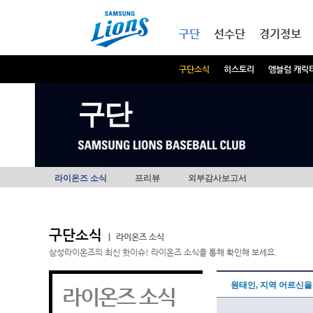
본문내용 바로가기
메인메뉴 바로가기
구단
선수단
경기정보
구단소식
히스토리
엠블럼 캐릭
구단
라이온즈 소식
프리뷰
외부감사보고서
구단소식
|
라이온즈 소식
삼성라이온즈의 최신 핫이슈! 라이온즈 소식을 통해 확인해 보세요.
원태인, 지역 어르신을
라이온즈 소식