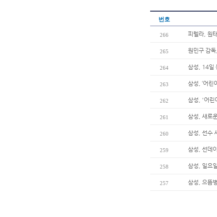
번호
피렐라, 원
266
원민구 감독
265
삼성, 14일
264
삼성, ‘어린
263
삼성, '어린
262
삼성, 새로
261
삼성, 선수
260
삼성, 선데
259
삼성, 일요
258
삼성, 으뜸
257