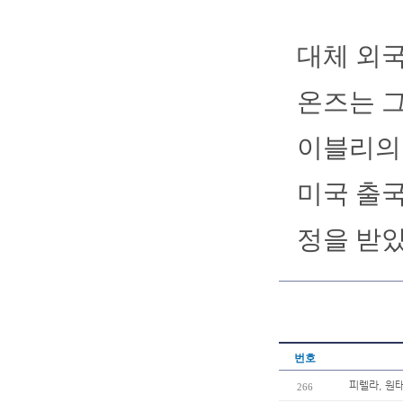
대체 외
온즈는 그
이블리의 
미국 출국
정을 받았
번호
피렐라, 원
266