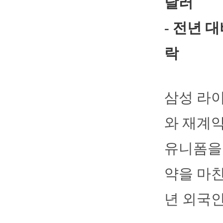
달러
- 전년 
락
삼성 라이
와 재계
유니폼을 
약을 마친
년 외국