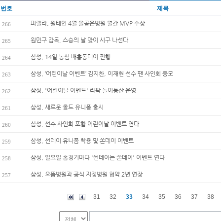
번호
제목
피렐라, 원태인 4월 올곧은병원 월간 MVP 수상
266
원민구 감독, 스승의 날 맞이 시구 나선다
265
삼성, 14일 농심 배홍동데이 진행
264
삼성, ‘어린이날 이벤트’ 김지찬, 이재현 선수 팬 사인회 응모
263
삼성, '어린이날 이벤트' 라팍 놀이동산 운영
262
삼성, 새로운 올드 유니폼 출시
261
삼성, 선수 사인회 포함 어린이날 이벤트 연다
260
삼성, 선데이 유니폼 착용 및 쏜데이 이벤트
259
삼성, 일요일 홈경기마다 '썬데이는 쏜데이' 이벤트 연다
258
삼성, 으뜸병원과 공식 지정병원 협약 2년 연장
257
31
32
33
34
35
36
37
38