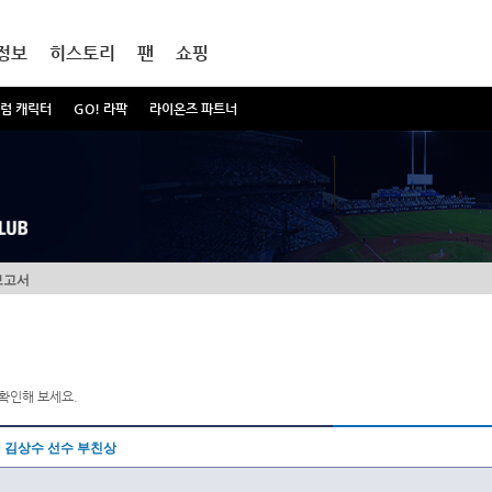
정보
히스토리
팬
쇼핑
럼 캐릭터
GO! 라팍
라이온즈 파트너
보고서
확인해 보세요.
김상수 선수 부친상