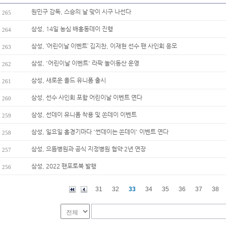
원민구 감독, 스승의 날 맞이 시구 나선다
265
삼성, 14일 농심 배홍동데이 진행
264
삼성, ‘어린이날 이벤트’ 김지찬, 이재현 선수 팬 사인회 응모
263
삼성, '어린이날 이벤트' 라팍 놀이동산 운영
262
삼성, 새로운 올드 유니폼 출시
261
삼성, 선수 사인회 포함 어린이날 이벤트 연다
260
삼성, 선데이 유니폼 착용 및 쏜데이 이벤트
259
삼성, 일요일 홈경기마다 '썬데이는 쏜데이' 이벤트 연다
258
삼성, 으뜸병원과 공식 지정병원 협약 2년 연장
257
삼성, 2022 팬포토북 발행
256
31
32
33
34
35
36
37
38