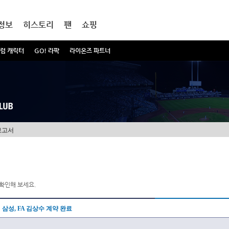
정보
히스토리
팬
쇼핑
럼 캐릭터
GO! 라팍
라이온즈 파트너
보고서
확인해 보세요.
삼성, FA 김상수 계약 완료