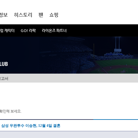
정보
히스토리
팬
쇼핑
럼 캐릭터
GO! 라팍
라이온즈 파트너
보고서
확인해 보세요.
삼성 우완투수 이승현, 12월 4일 결혼