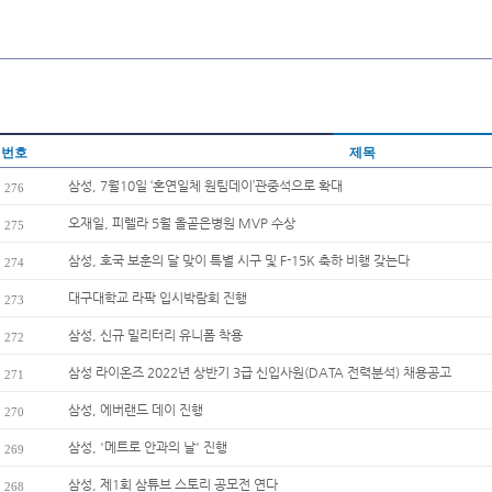
번호
제목
삼성, 7월10일 ‘혼연일체 원팀데이’관중석으로 확대
276
오재일, 피렐라 5월 올곧은병원 MVP 수상
275
삼성, 호국 보훈의 달 맞이 특별 시구 및 F-15K 축하 비행 갖는다
274
대구대학교 라팍 입시박람회 진행
273
삼성, 신규 밀리터리 유니폼 착용
272
삼성 라이온즈 2022년 상반기 3급 신입사원(DATA 전력분석) 채용공고
271
삼성, 에버랜드 데이 진행
270
삼성, '메트로 안과의 날' 진행
269
삼성, 제1회 삼튜브 스토리 공모전 연다
268