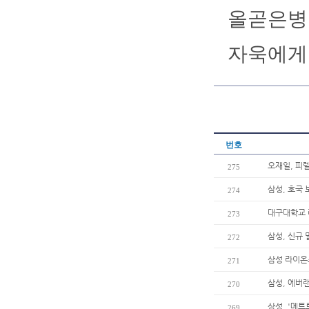
올곧은병원
자욱에게
번호
오재일, 피
275
삼성, 호국 
274
대구대학교 
273
삼성, 신규
272
삼성 라이온즈
271
삼성, 에버
270
삼성, '메트
269