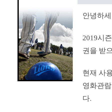
안녕하세
2019시
권을 받
현재 사용
영화관람권
다.