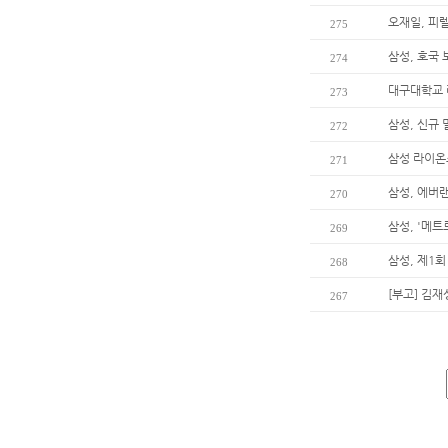
오재일, 피
275
삼성, 호국 
274
대구대학교 
273
삼성, 신규
272
삼성 라이온즈
271
삼성, 에버
270
삼성, '메트
269
삼성, 제1
268
[부고] 김
267