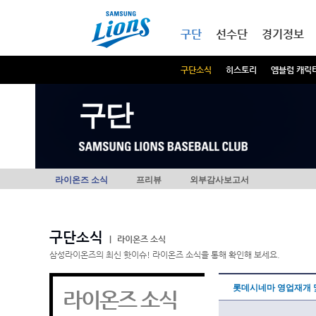
본문내용 바로가기
메인메뉴 바로가기
구단
선수단
경기정보
구단소식
히스토리
엠블럼 캐릭
구단
라이온즈 소식
프리뷰
외부감사보고서
구단소식
|
라이온즈 소식
삼성라이온즈의 최신 핫이슈! 라이온즈 소식을 통해 확인해 보세요.
롯데시네마 영업재개 
라이온즈 소식